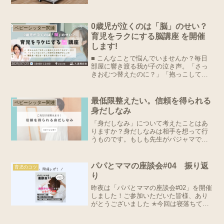
育施設と比べて定員数が少ないこともあ
り、あまり知られていませんが、入院中
の子ども達の精神的なケアをする上で欠
かせない職業です。入院し...
0歳児が泣くのは「脳」のせい？
ベビーシッター関連
育児をラクにする脳講座 を開催
します!
■ こんなことで悩んでいませんか？毎日
部屋に響き渡る我が子の泣き声。「さっ
きおむつ替えたのに？」「抱っこしてる
のに、なんで泣きやまないの？」「自分
の子どもなのに、どうしたらいいかわか
らない…」いつからか我が子の泣き声が
最低限整えたい。信頼を得られる
ベビーシッター関連
怖くなり、感情的になっ...
身だしなみ
「身だしなみ」について考えたことはあ
りますか？身だしなみは相手を想って行
うものです。もしも先生がパジャマで登
園したら？カフェの店員が汚いエプロン
で接客をしていたら？相手を想い不快に
させない最低限のマナー、それが身だし
パパとママの座談会#04 振り返
育児のコツ
なみです。特に第一印象で...
り
昨夜は「パパとママの座談会#02」を開催
しました！ご参加いただいた皆様、あり
がとうございました ✭今回は寝落ちて参
加できない人が数名いたことにより、半
ばイツメンになってしまったけど、本当