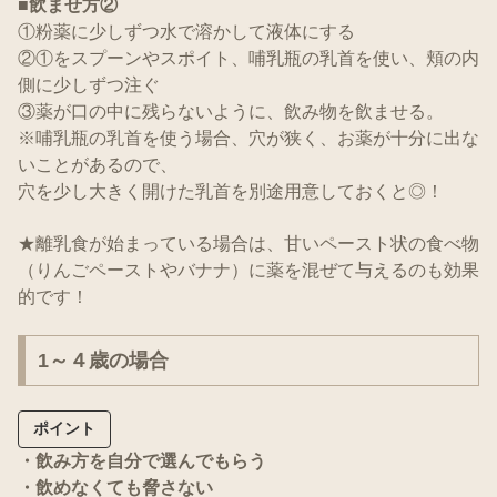
■飲ませ方②
①粉薬に少しずつ水で溶かして液体にする
②①をスプーンやスポイト、哺乳瓶の乳首を使い、頬の内
側に少しずつ注ぐ
③薬が口の中に残らないように、飲み物を飲ませる。
※哺乳瓶の乳首を使う場合、穴が狭く、お薬が十分に出な
いことがあるので、
穴を少し大きく開けた乳首を別途用意しておくと◎！
★離乳食が始まっている場合は、甘いペースト状の食べ物
（りんごペーストやバナナ）に薬を混ぜて与えるのも効果
的です！
1～４歳の場合
ポイント
・飲み方を自分で選んでもらう
・飲めなくても脅さない