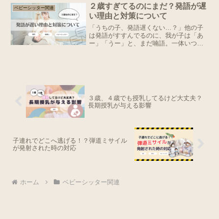
にこの方々はみんな自分の足で考えて生
２歳すぎてるのにまだ？発語が遅
ベビーシッター関連
きてきたから、話が...
い理由と対策について
「うちの子、発語遅くない…？」他の子
は発語がすすんでるのに、我が子は「あ
ー」「うー」と、まだ喃語。一体いつに
なったら「ママ」「パパ」と呼んでくれ
るんだろうか。こんな悩みを抱えている
親御さん、多いですよね！保育士をして
いる身の体感ですが、特に...
３歳、４歳でも授乳してるけど大丈夫？
長期授乳が与える影響
子連れでどこへ逃げる！？弾道ミサイル
が発射された時の対応
ホーム
ベビーシッター関連