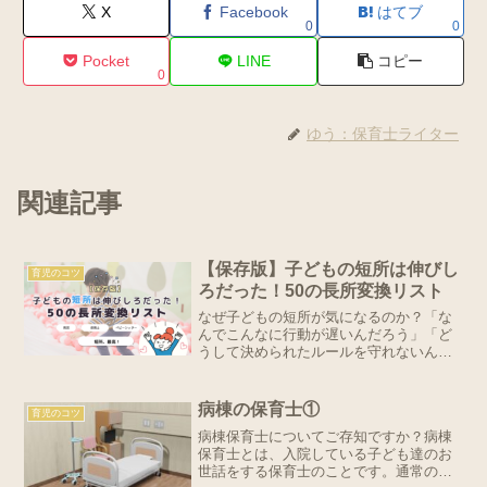
X
Facebook
はてブ
0
0
Pocket
LINE
コピー
0
ゆう：保育士ライター
関連記事
【保存版】子どもの短所は伸びし
育児のコツ
ろだった！50の長所変換リスト
なぜ子どもの短所が気になるのか？「な
んでこんなに行動が遅いんだろう」「ど
うして決められたルールを守れないんだ
ろう」子どもの短所が気になるのは「こ
のままで大丈夫？」という将来の不安
や、周囲との比較からくる焦りが原因で
病棟の保育士①
育児のコツ
す。さらに親には子どもを守...
病棟保育士についてご存知ですか？病棟
保育士とは、入院している子ども達のお
世話をする保育士のことです。通常の保