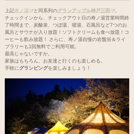
上記
寿ノ湯
と同系列の
グランアップル神戸三田
。
チェックインから、チェックアウト日の寿ノ湯営業時間終
了時間まで、炭酸泉、つぼ湯、寝湯、石風呂など7つのお
風呂とサウナが入り放題！ソフトクリームも食べ放題！コ
ーヒーも飲み放題！ さらに、寿ノ湯自慢の岩盤浴＆ライ
ブラリーも1回無料でご利用可能。
最高じゃないですか。
家族はもちろん、お友達と行くのも楽しめる。
手軽に
グランピング
を楽しみましょう！