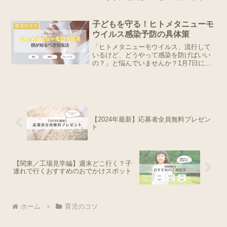
わかりません。いざ自分が被災者になっ
てしまった時、落ち着いて行動できるよ
うに、避難グッズはもちろん、知識も備
子どもを守る！ヒトメタニューモ
育児のコツ
えましょう。おむつの代用...
ウイルス感染予防の具体策
「ヒトメタニューモウイルス、流行して
いるけど、どうやって感染を防げばいい
の？」と悩んでいませんか？1月7日に
WHOが「中国はここ数週間の間に急性の
呼吸器感染症が増加し、特に北部でヒト
メタニューモウイルスなどの感染者数が
増えている」と言及しま...
【2024年最新】応募者全員無料プレゼン
ト
【関東／工場見学編】週末どこ行く？子
連れで行くおすすめのおでかけスポット
ホーム
育児のコツ