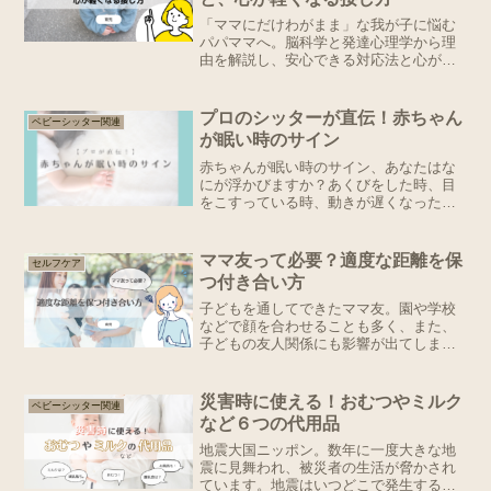
「ママにだけわがまま」な我が子に悩む
パパママへ。脳科学と発達心理学から理
由を解説し、安心できる対応法と心が軽
くなる視点を紹介します。
プロのシッターが直伝！赤ちゃん
ベビーシッター関連
が眠い時のサイン
赤ちゃんが眠い時のサイン、あなたはな
にが浮かびますか？あくびをした時、目
をこすっている時、動きが遅くなった時
など色々あります。それももちろん眠い
時のサインではありますが、ベビーシッ
ターや保育士はそれ以外にも着目してい
ママ友って必要？適度な距離を保
セルフケア
ます。それはずばり、「手...
つ付き合い方
子どもを通してできたママ友。園や学校
などで顔を合わせることも多く、また、
子どもの友人関係にも影響が出てしまう
のでは、と思うと無下にできませんよ
ね。しかし通常の友人と違ってなかなか
気を許せず、付き合いが億劫になってし
災害時に使える！おむつやミルク
ベビーシッター関連
まうことも。株式会社しんげ...
など６つの代用品
地震大国ニッポン。数年に一度大きな地
震に見舞われ、被災者の生活が脅かされ
ています。地震はいつどこで発生するか