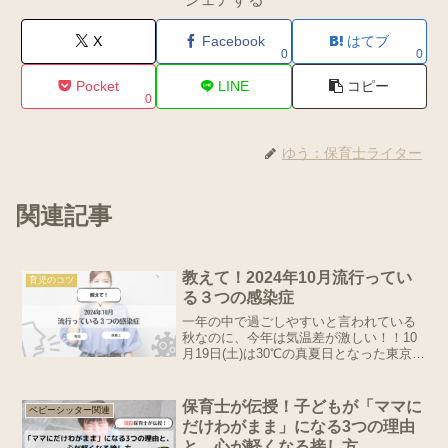
X
Facebook
はてブ
0
0
Pocket
LINE
コピー
0
ゆう：保育士ライター
関連記事
教えて！2024年10月流行ってい
育児のコツ
る３つの感染症
一年の中で過ごしやすいと言われている
秋なのに、今年は気温差が激しい！！10
月19日(土)は30℃の真夏日となった東京都
心。なんと翌日20日(日)は20℃と気温が急
降下。見てよ、このグラフ。エグくな～
い？北海道では同19日から20日にかけて
保育士が伝授！子どもが「ママに
ベビーシッター関連
初...
だけわがまま」になる3つの理由
と、心が軽くなる接し方