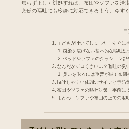
焦らず正しく対処すれば、布団やソファを清
突然の嘔吐にも冷静に対応できるよう、今す
目
子どもが吐いてしまった！すぐに
感染を広げない基本的な嘔吐処
ベッドやソファのクッション部
なんだかゲロくさい…？嘔吐の臭
臭いを取るには重曹が鍵！布団
嘔吐しやすい体調のサインと予防
布団やソファの嘔吐対策！事前に
まとめ：ソファや布団の上での嘔