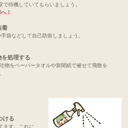
室で待機していてもらいましょう。
③へ！
装着
や手袋などして自己防衛しましょう。
物を処理する
吐物をペーパータオルや新聞紙で被せて飛散を
。
つける
てます。これに