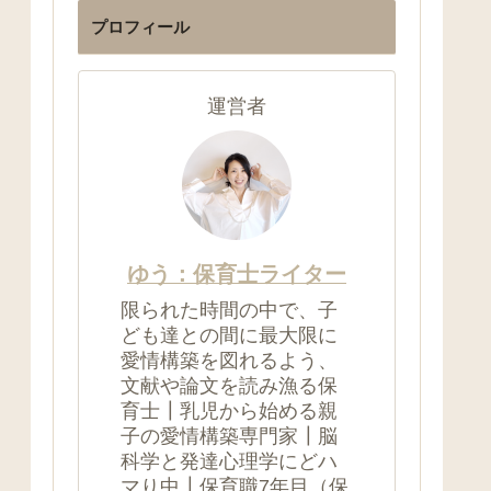
プロフィール
運営者
ゆう：保育士ライター
限られた時間の中で、子
ども達との間に最大限に
愛情構築を図れるよう、
文献や論文を読み漁る保
育士┃乳児から始める親
子の愛情構築専門家┃脳
科学と発達心理学にどハ
マり中┃保育職7年目（保