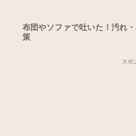
布団やソファで吐いた！汚れ・
策
スポ