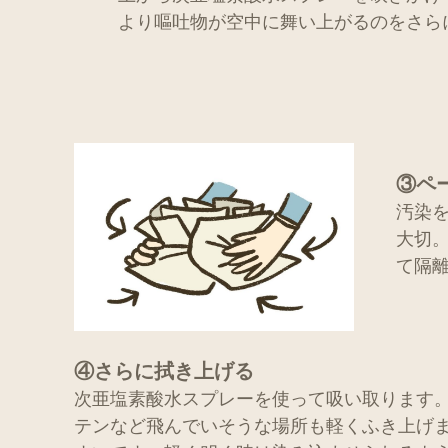
より嘔吐物が空中に舞い上がるのをさら
③ペ
汚染
大切
て隔
④さらに拭き上げる
次亜塩素酸水スプレーを使って吸い取ります
テンなど飛んでいそうな場所も軽くふき上げ