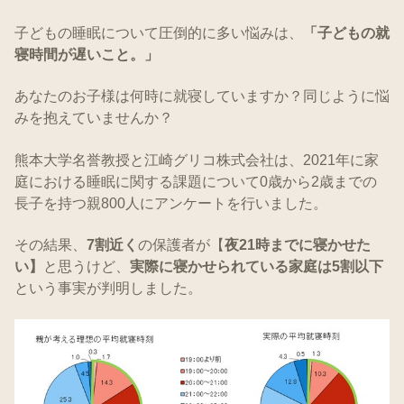
子どもの睡眠について圧倒的に多い悩みは、
「子どもの就
寝時間が遅いこと。」
あなたのお子様は何時に就寝していますか？同じように悩
みを抱えていませんか？
熊本大学名誉教授と江崎グリコ株式会社は、2021年に家
庭における睡眠に関する課題について0歳から2歳までの
長子を持つ親800人にアンケートを行いました。
その結果、
7割近く
の保護者が【
夜21時までに寝かせた
い】
と思うけど、
実際に寝かせられている家庭は5割以下
という事実が判明しました。