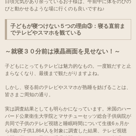
日頃元気があり余っているお子様は、午前中に体をのびの
びと動かせるような場に行くのも良いですね♪
子どもが寝つけない５つの理由③：寝る直前ま
でテレビやスマホを観ている
～就寝３０分前は液晶画面を見せない！～
子どもにとってもテレビは魅力的なもの。一度観だすと止
まらなくなり、最後まで観たがりますよね。
しかし、寝る前のテレビやスマホが熟睡を妨げることは、
皆さまご周知の通り。
実は調査結果としても明らかになっています。米国のハー
バード公衆衛生大学院とマサチューセッツ総合子供病院が
共同で子供のテレビ視聴と睡眠時間について生後6ヵ月か
ら8歳の子供1,864人を対象に調査した結果、テレビ視聴