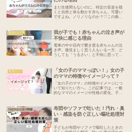
まだ生後間もないのに、特定の音楽を聴
くと自然と体を動かす赤ちゃん、可愛い
ですよね。ノリノリなのか？♡この曲好
きなんか？♡お座りができ始めた頃から
ノリノリの姿はよく確認されます。しか
し、なぜこんな早い段階で音楽を聞くと
我が子でも！赤ちゃんの泣き声が
育児のコツ
リズムに合わせて体を動か...
不快に感じる理由
電車の中や店内で響き渡る赤ちゃんの泣
き声。微笑ましく思う人もいる一方、ど
うしても「うるさい」と不快に思ってし
まう人もいます。それは他人だけでなく
時には親自身も。ではなぜ不快感を抱い
てしまうのか。今回は赤ちゃんの泣き声
「女の子のママっぽい！」女の子
育児のコツ
からそのメカニズムを解い...
のママの特徴やイメージって？
「女の子のママ」の特徴やイメージにつ
いて知りたい方へ。この記事では、一般
的なママのイメージや性格の変化、子育
てのポイントを詳しく解説。読むこと
で、女の子ママならではの特徴を理解
し、より楽しく育児ができるヒントが得
布団やソファで吐いた！汚れ・臭
ベビーシッター関連
られます。
い・感染を防ぐ正しい嘔吐処理対
策
子どもが布団やソファで嘔吐したときの