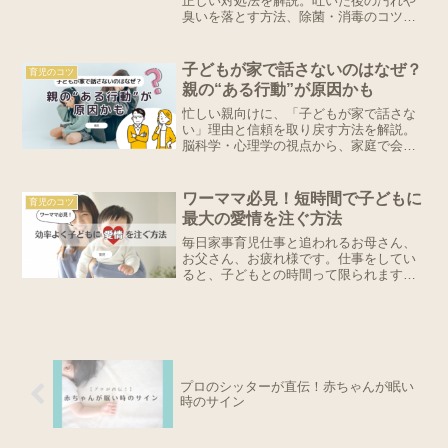
正しい対処法を解説。吐いた後の汚れや
臭いを落とす方法、除菌・消毒のコツ、
感染を防ぐポイントがわかります。布団
やソファを清潔に保つための事前対策も
紹介。いざという時に役立つ情報をチェ
子どもが家で話さないのはなぜ？
育児のコツ
ック！
親の“ある行動”が原因かも
忙しい親向けに、「子どもが家で話さな
い」理由と信頼を取り戻す方法を解説。
脳科学・心理学の視点から、家庭で会話
が増える聞き方や安心感のつくり方を具
体的に紹介します。
ワーママ必見！短時間で子どもに
育児のコツ
最大の愛情を注ぐ方法
毎日家事育児仕事と追われるお母さん、
お父さん、お疲れ様です。仕事をしてい
ると、子どもとの時間って限られますよ
ね。8時間勤務だと、就寝時間を除いて、
一日およそ2～4時間くらいしか取れない
のでは。こちとら真面目に仕事して、子
育てにも真摯に向き合...
プロのシッターが直伝！赤ちゃんが眠い
時のサイン