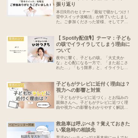
振り返り
本日9月のセミナー「最短で寝かしつけ！
背中スイッチ攻略法」が終了いたしまし
た。ご参加くださった皆様、そしてアー
カイブチケットをお求めくださった皆
様、誠にありがとうございます！背中ス
イッチとは？「やっと寝た！」と思って
【 Spotify配信🎙】テーマ：子ども
育児のコツ
ベッドに置いた瞬間に泣い...
の咳でイライラしてしまう理由に
ついて
夜中に響く、子どもの咳。「大丈夫か
な」と心配になる一方で、「また起こさ
れた…」「もう限界」と、イライラして
しまうことってありませんか？そんな自
分にモヤモヤして、「私、親としてダメ
なのかな」なんて落ち込んでしまう人も
子どもがテレビに近付く理由は？
育児のコツ
いるかもしれません。でも大...
視力への影響と対策
「子どもがテレビに近づく」とお悩みの
親御さんへ。子どもがテレビに近づく理
由や視力への影響をわかりやすく解説
し、適切な視聴距離を守るための工夫を
紹介します。叱らずに自然と距離を取ら
せる声かけや、目に優しい視聴環境の整
救急車は呼ぶべき？覚えておきた
ベビーシッター関連
え方も詳しく解説。今日から実践できる
い緊急時の相談先
対策で、子どもの目を守りながら、親子
で安心してテレビを楽しめる習慣を身に
育児やシッティングは基本的に一人でお