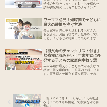
つけましょう！
子様の対応をします。もしもお子様の体
調が突然悪化したら？どのタイミングで
救急車を呼べばいい？突然見舞われるト
ラブル、相談する相手がいないと冷静に
対応するのは難しく、不安に襲われます
ワーママ必見！短時間で子どもに
育児のコツ
よね。そんな時に覚えて欲...
最大の愛情を注ぐ方法
毎日家事育児仕事と追われるお母さん、
お父さん、お疲れ様です。仕事をしてい
ると、子どもとの時間って限られますよ
ね。8時間勤務だと、就寝時間を除いて、
一日およそ2～4時間くらいしか取れない
のでは。こちとら真面目に仕事して、子
【祖父母のチェックリスト付き】
育児のコツ
育てにも真摯に向き合...
帰省前に読みたい！年末年始に多
発する子どもの家庭内事故３選
年末年始に増える子ども事故が不安な保
護者・祖父母向けに、家庭内で起こりや
すい事故例と年齢別対策を解説。年末年
始 子ども 事故を防ぐ具体策が分かりま
す。
「育児できてる？」パパのスキルが見え
る【パパのスキル検定】で家族を守る勇
者に！