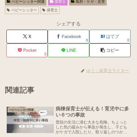
ベビーシッター関連
保育士
風邪・ケガ・災害
ベビーシッター
保育士
シェアする
X
Facebook
はてブ
0
0
Pocket
LINE
コピー
0
ゆう：保育士ライター
関連記事
病棟保育士が伝える！育児中に多
ベビーシッター関連
い６つの事故
普段の生活に潜む大きな危険。ちょっと
した気の緩みから事故が発生し、子ども
がケガで入院したり、取り返しのつかな
いことになることも。今回は注意喚起を