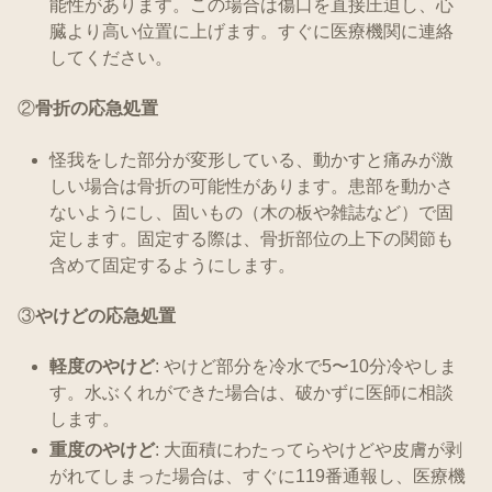
能性があります。この場合は傷口を直接圧迫し、心
臓より高い位置に上げます。すぐに医療機関に連絡
してください。
②
骨折の応急処置
怪我をした部分が変形している、動かすと痛みが激
しい場合は骨折の可能性があります。患部を動かさ
ないようにし、固いもの（木の板や雑誌など）で固
定します。固定する際は、骨折部位の上下の関節も
含めて固定するようにします。
③
やけどの応急処置
軽度のやけど
: やけど部分を冷水で5〜10分冷やしま
す。水ぶくれができた場合は、破かずに医師に相談
します。
重度のやけど
: 大面積にわたってらやけどや皮膚が剥
がれてしまった場合は、すぐに119番通報し、医療機