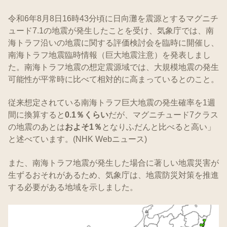
令和6年8月8日16時43分頃に日向灘を震源とするマグニチ
ュード7.1の地震が発生したことを受け、気象庁では、南
海トラフ沿いの地震に関する評価検討会を臨時に開催し、
南海トラフ地震臨時情報（巨大地震注意）を発表しまし
た。南海トラフ地震の想定震源域では、大規模地震の発生
可能性が平常時に比べて相対的に高まっているとのこと。
従来想定されている南海トラフ巨大地震の発生確率を1週
間に換算すると
0.1％くらい
だが、マグニチュード7クラス
の地震のあとは
およそ1％
となりふだんと比べると高い」
と述べています。(NHK Webニュース)
また、南海トラフ地震が発生した場合に著しい地震災害が
生ずるおそれがあるため、気象庁は、地震防災対策を推進
する必要がある地域を示しました。