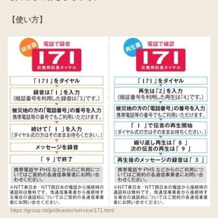
【使い方】
https://group.ntt/jp/disaster/service/171.html