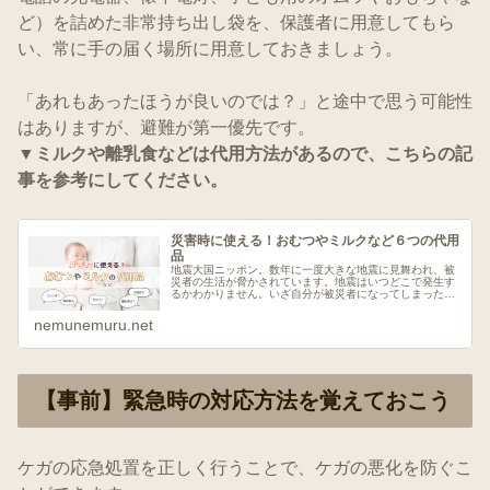
ど）を詰めた非常持ち出し袋を、保護者に用意してもら
い、常に手の届く場所に用意しておきましょう。
「あれもあったほうが良いのでは？」と途中で思う可能性
はありますが、避難が第一優先です。
▼
ミルクや離乳食などは代用方法があるので、こちらの記
事を参考にしてください。
災害時に使える！おむつやミルクなど６つの代用
品
地震大国ニッポン。数年に一度大きな地震に見舞われ、被
災者の生活が脅かされています。地震はいつどこで発生す
るかわかりません。いざ自分が被災者になってしまった
時、落ち着いて行動できるように、避難グッズはもちろ
ん、知識も備えましょう。おむつの代用...
nemunemuru.net
【事前】緊急時の対応方法を覚えておこう
ケガの応急処置を正しく行うことで、ケガの悪化を防ぐこ