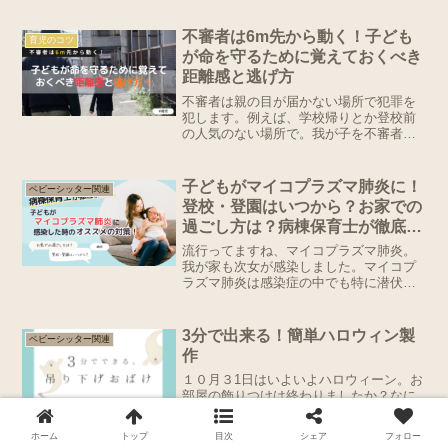
込めて、育児中・保育中に多い事故、そ
して気をつけるポイントをお伝えしてい
不審者は6m先から動く！子ども
育児のコツ
きます。油断した時に発生...
が命を守るために覚えておくべき
距離感と逃げ方
不審者は親の目が届かない場所で犯罪を
犯します。例えば、学校帰りとか登校前
の人気のない場所で。我が子を不審者か
ら守るために、お家ではどんな話をされ
ていますか？元警察官の嫁であり、現在
二人の娘を持つシンママという立場の私
子どもがマイコプラズマ肺炎に！
ベビーシッター関連
から、子どもの不審者対策...
登校・登園はいつから？お家での
過ごし方は？病棟保育士が徹底解
説！
流行ってますね、マイコプラズマ肺炎。
我が家も次女が感染しました。マイコプ
ラズマ肺炎は感染症の中でも特に潜伏期
間が長いため、感染が広がりやすい病気
です。一度患ったら一週間以上咳に悩ま
され、３８℃以上の高熱が続くことも。
3分で出来る！簡単ハロウィン製
ベビーシッター関連
毎晩子どもがつらそうな咳...
作
１０月３1日はいよいよハロウィーン。お
部屋の飾りつけは終わりましたか？なに
かと忙しい日々だから用意する時間もな
かったり、せっかくだから子ども達と作
ホーム
トップ
目次
シェア
フォロー
りたいけど、腕に自信がなかったり…そ