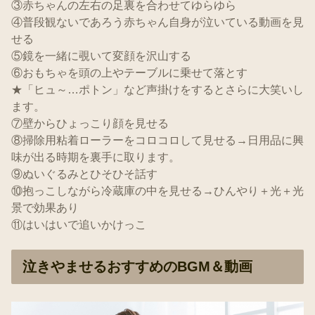
③赤ちゃんの左右の足裏を合わせてゆらゆら
④普段観ないであろう赤ちゃん自身が泣いている動画を見
せる
⑤鏡を一緒に覗いて変顔を沢山する
⑥おもちゃを頭の上やテーブルに乗せて落とす
★「ヒュ～…ポトン」など声掛けをするとさらに大笑いし
ます。
⑦壁からひょっこり顔を見せる
⑧掃除用粘着ローラーをコロコロして見せる→日用品に興
味が出る時期を裏手に取ります。
⑨ぬいぐるみとひそひそ話す
⑩抱っこしながら冷蔵庫の中を見せる→ひんやり＋光＋光
景で効果あり
⑪はいはいで追いかけっこ
泣きやませるおすすめのBGM＆動画