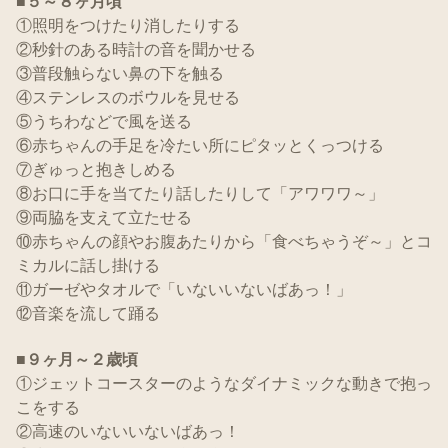
■５～８ヶ月頃
①照明をつけたり消したりする
②秒針のある時計の音を聞かせる
③普段触らない鼻の下を触る
④ステンレスのボウルを見せる
⑤うちわなどで風を送る
⑥赤ちゃんの手足を冷たい所にピタッとくっつける
⑦ぎゅっと抱きしめる
⑧お口に手を当てたり話したりして「アワワワ～」
⑨両脇を支えて立たせる
⑩赤ちゃんの顔やお腹あたりから「食べちゃうぞ～」とコ
ミカルに話し掛ける
⑪ガーゼやタオルで「いないいないばあっ！」
⑫音楽を流して踊る
■９ヶ月～２歳頃
①ジェットコースターのようなダイナミックな動きで抱っ
こをする
②高速のいないいないばあっ！