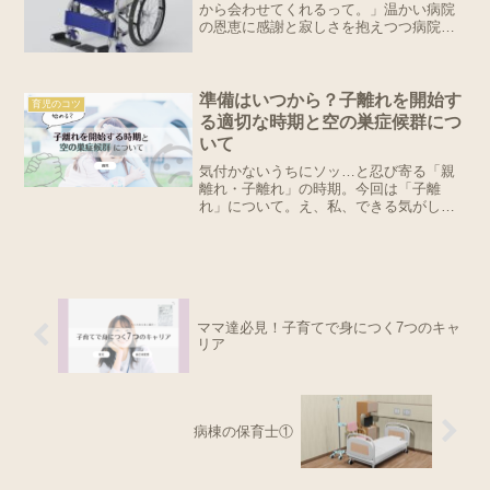
から会わせてくれるって。」温かい病院
の恩恵に感謝と寂しさを抱えつつ病院に
ついた。土曜日の病院は静かだった。静
かだけどお見舞いに来た家族が数名いた
り、館内を歩く患者さんが数人おり、
「しばらくここでお待ちく...
準備はいつから？子離れを開始す
育児のコツ
る適切な時期と空の巣症候群につ
いて
気付かないうちにソッ…と忍び寄る「親
離れ・子離れ」の時期。今回は「子離
れ」について。え、私、できる気がしな
い…！正直娘たちが可愛くてしょうがな
くて、まさに生き甲斐だから、常にこの
子達の事優先で考えてるし、大切にして
いきたい。だからさ！だから...
ママ達必見！子育てで身につく7つのキャ
リア
病棟の保育士①