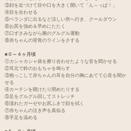
③顔を近づけて目や口を大きく開いて「ん～っぱ！」
④目を合わせる
⑤ベランダに出るなど涼しい所へ行き、クールダウン
⑥お尻を強め＆早めにたたく
⑦口ずさみながら腕のグルグル運動
⑧赤ちゃんの背骨のラインをさする
■０～４ヶ月頃
①カシャカシャ袋を擦り合わせたような音を聞かせる
②耳元で鈴のおもちゃを鳴らす
③抱っこして赤ちゃんの耳を自分の胸にあてて心音を聞か
せる
④カーテンを開けたり閉めたりする
⑤足をグルグル回してストレッチ
⑥濡れたガーゼやお尻ふきで顔を拭く
⑦赤ちゃんの泣き声を真似る
⑧手足を温める