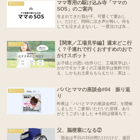
つまり聞こえてないのかもしれないけ
ママ専用の駆け込み寺「ママの
育児のコツ
ど、同じ声量で「おやつ」と言...
SOS」のご案内
生まれてきた我が子。可愛くて愛おし
い。だけど、同時に泣き声が怖い。何を
しても泣き止まないし、一度泣けば永遠
に抱っこ。気づけば、可愛い我が子が憎
悪の対象になっていた。聞いてくださ
い。そう思ってしまうのは、あなたが悪
【関東／工場見学編】週末どこ行
育児のコツ
いわけじゃないんです。こうな...
く？子連れで行くおすすめのおで
かけスポット
お子様との思い出作りに、工場見学はい
かがですか？多くの工場見学は無料で行
え、しかもお土産ももらえたり…実は子
連れで行く場所として工場見学って大人
気なんです。また工場見学ではお子様の
想像力を養うことができます。普段食べ
パパとママの座談会#04 振り返
育児のコツ
ているものがどういう風に...
り
昨夜は「パパとママの座談会#02」を開催
しました！ご参加いただいた皆様、あり
がとうございました ✭今回は寝落ちて参
加できない人が数名いたことにより、半
ばイツメンになってしまったけど、本当
にこの方々はみんな自分の足で考えて生
父、脳梗塞になる②
育児のコツ
きてきたから、話が...
「面会は平日の15分間だけだけど、遠目