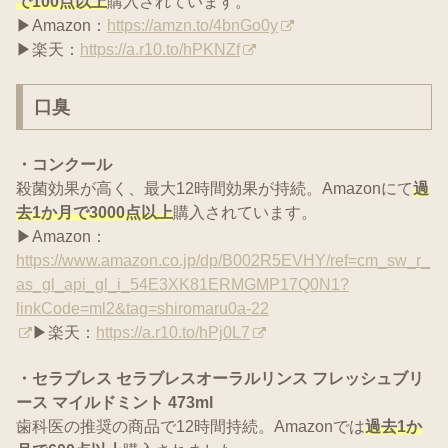
で100点以上
購入されています。
▶Amazon：
https://amzn.to/4bnGo0y
▶楽天：
https://a.r10.to/hPKNZf
口臭
・コンクール
殺菌効果が高く、最大12時間効果が持続。Amazonにて
過
去1か月で3000点以上
購入されています。
▶Amazon：
https://www.amazon.co.jp/dp/B002R5EVHY/ref=cm_sw_r_
as_gl_api_gl_i_54E3XK81ERMGMP17Q0N1?
linkCode=ml2&tag=shiromaru0a-22
▶楽天：
https://a.r10.to/hPj0L7
・セラブレス セラブレスオーラルリンス フレッシュブリ
ース マイルドミント 473ml
歯科医の推奨の商品で12時間持続。Amazonでは
過去1か