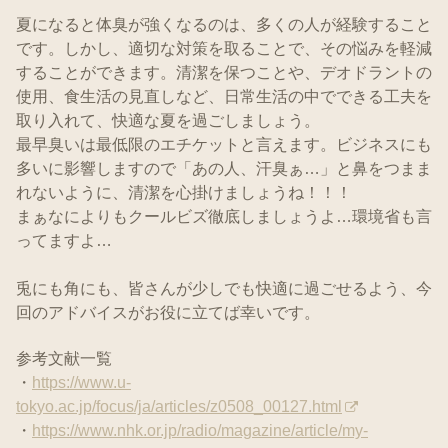
夏になると体臭が強くなるのは、多くの人が経験すること
です。しかし、適切な対策を取ることで、その悩みを軽減
することができます。清潔を保つことや、デオドラントの
使用、食生活の見直しなど、日常生活の中でできる工夫を
取り入れて、快適な夏を過ごしましょう。
最早臭いは最低限のエチケットと言えます。ビジネスにも
多いに影響しますので「あの人、汗臭ぁ…」と鼻をつまま
れないように、清潔を心掛けましょうね！！！
まぁなによりもクールビズ徹底しましょうよ…環境省も言
ってますよ…
兎にも角にも、皆さんが少しでも快適に過ごせるよう、今
回のアドバイスがお役に立てば幸いです。
参考文献一覧
・
https://www.u-
tokyo.ac.jp/focus/ja/articles/z0508_00127.html
・
https://www.nhk.or.jp/radio/magazine/article/my-