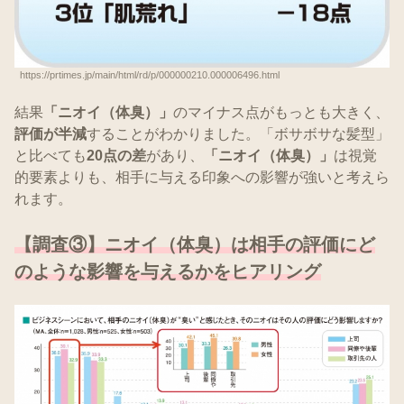
https://prtimes.jp/main/html/rd/p/000000210.000006496.html
結果
「ニオイ（体臭）」
のマイナス点がもっとも大きく、
評価が半減
することがわかりました。「ボサボサな髪型」
と比べても
20点の差
があり、
「ニオイ（体臭）」
は視覚
的要素よりも、相手に与える印象への影響が強いと考えら
れます。
【調査③】ニオイ（体臭）は相手の評価にど
のような影響を与えるかをヒアリング