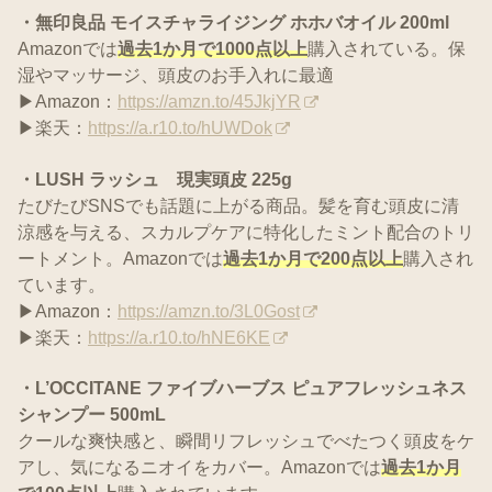
・無印良品 モイスチャライジング ホホバオイル 200ml
Amazonでは
過去1か月で1000点以上
購入されている。保
湿やマッサージ、頭皮のお手入れに最適
▶Amazon：
https://amzn.to/45JkjYR
▶楽天：
https://a.r10.to/hUWDok
・LUSH ラッシュ 現実頭皮 225g
たびたびSNSでも話題に上がる商品。髪を育む頭皮に清
涼感を与える、スカルプケアに特化したミント配合のトリ
ートメント。Amazonでは
過去1か月で200点以上
購入され
ています。
▶Amazon：
https://amzn.to/3L0Gost
▶楽天：
https://a.r10.to/hNE6KE
・L’OCCITANE ファイブハーブス ピュアフレッシュネス
シャンプー 500mL
クールな爽快感と、瞬間リフレッシュでべたつく頭皮をケ
アし、気になるニオイをカバー。Amazonでは
過去1か月