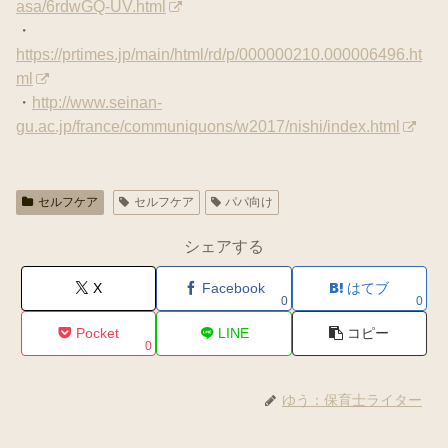
asa/6rdwGQ-UV.html
・
https://prtimes.jp/main/html/rd/p/000000210.000006496.ht
ml
・
http://www.seinan-
gu.ac.jp/france/communiquons/w2017/nishi/index.html
セルフケア
セルフケア
パパ向け
シェアする
X
Facebook
はてブ
0
0
Pocket
LINE
コピー
0
ゆう：保育士ライター