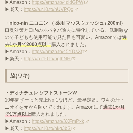
▶Amazon：
https://amzn.to/4cidGPW
▶楽天：
https://a.r10.to/hUVPQc
・
nico-nin ニコニン （ 薬用 マウスウォッシュ / 200ml
）
口臭対策と口内のネバネバ除去に特化している。低刺激な
ので子どもも使用可能で見た目も可愛い。Amazonでは
過
去1か月で2000点以上
購入されました。
▶Amazon：
https://amzn.to/45YDsXf
▶楽天：
https://a.r10.to/hglhNH
脇(ワキ)
・デオナチュレ ソフトストーンW
10年間ずーっと売上No.1なほど、最早定番。ワキの汗・
ニオイを元から防いでくれます。Amazonにて
過去1か月
で1万点以上
購入されました。
▶Amazon：
https://amzn.to/3XFmPxk
▶楽天：
https://a.r10.to/hkq3bS