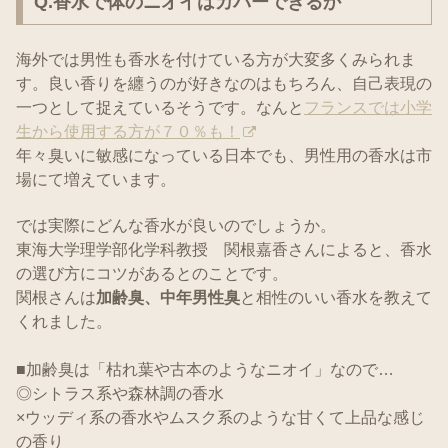
Q.香水で体のニオイはカバーできるか
海外では男性も香水を付けている方が大変多くみられま
す。良い香りを纏うのが好きなのはもちろん、自己表現の
一つとして捉えているそうです。なんと
フランスでは小学
生から使用する方が７０％も！
年々臭いに敏感になっている日本でも、男性用の香水は市
場にて増えています。
では実際にどんな香水が良いのでしょうか。
東海大学理学部化学科教授 関根嘉香さんによると、香水
の選び方にコツがあるとのことです。
関根さんは
加齢臭、中年男性臭
と相性のいい香水を教えて
くれました。
■加齢臭は「枯れ葉や古本のようなニオイ」なので…
◎シトラス系や森林調の香水
×ウッディ系の香水やムスク系のような甘くて上品な感じ
の香り