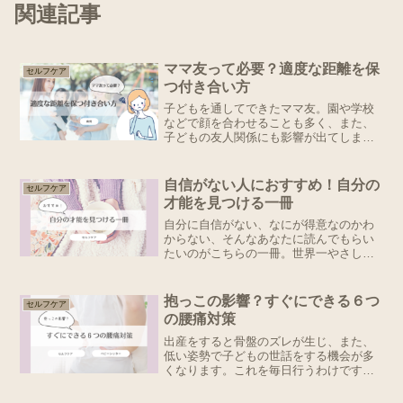
関連記事
ママ友って必要？適度な距離を保
セルフケア
つ付き合い方
子どもを通してできたママ友。園や学校
などで顔を合わせることも多く、また、
子どもの友人関係にも影響が出てしまう
のでは、と思うと無下にできませんよ
ね。しかし通常の友人と違ってなかなか
気を許せず、付き合いが億劫になってし
自信がない人におすすめ！自分の
セルフケア
まうことも。株式会社しんげ...
才能を見つける一冊
自分に自信がない、なにが得意なのかわ
からない、そんなあなたに読んでもらい
たいのがこちらの一冊。世界一やさしい
「才能」の見つけ方 一生ものの自信が
手に入る自己理解メソッド １/ＫＡＤＯＫ
ＡＷＡ/八木仁平posted with カエレバ私が
抱っこの影響？すぐにできる６つ
セルフケア
なに...
の腰痛対策
出産をすると骨盤のズレが生じ、また、
低い姿勢で子どもの世話をする機会が多
くなります。これを毎日行うわけですか
ら、それは腰痛も発症しますよね。今回
は日頃育児をがんばっている皆さんの腰