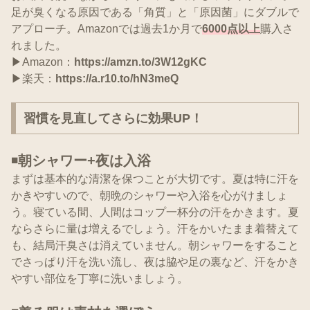
足が臭くなる原因である「角質」と「原因菌」にダブルで
アプローチ。Amazonでは過去1か月で
6000点以上
購入さ
れました。
▶Amazon：
https://amzn.to/3W12gKC
▶楽天：
https://a.r10.to/hN3meQ
習慣を見直してさらに効果UP！
◾️
朝シャワー+夜は入浴
まずは基本的な清潔を保つことが大切です。夏は特に汗を
かきやすいので、朝晩のシャワーや入浴を心がけましょ
う。寝ている間、人間はコップ一杯分の汗をかきます。夏
ならさらに量は増えるでしょう。汗をかいたまま着替えて
も、結局汗臭さは消えていません。朝シャワーをすること
でさっぱり汗を洗い流し、夜は脇や足の裏など、汗をかき
やすい部位を丁寧に洗いましょう。