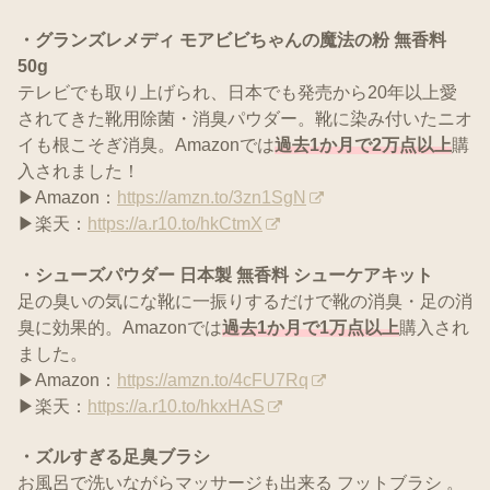
・グランズレメディ モアビビちゃんの魔法の粉 無香料
50g
テレビでも取り上げられ、日本でも発売から20年以上愛
されてきた靴用除菌・消臭パウダー。靴に染み付いたニオ
イも根こそぎ消臭。Amazonでは
過去1か月で
2万点以上
購
入されました！
▶Amazon：
https://amzn.to/3zn1SgN
▶楽天：
https://a.r10.to/hkCtmX
・シューズパウダー 日本製 無香料 シューケアキット
足の臭いの気にな靴に一振りするだけで靴の消臭・足の消
臭に効果的。Amazonでは
過去1か月で
1万点以上
購入され
ました。
▶Amazon：
https://amzn.to/4cFU7Rq
▶楽天：
https://a.r10.to/hkxHAS
・ズルすぎる足臭ブラシ
お風呂で洗いながらマッサージも出来る フットブラシ 。