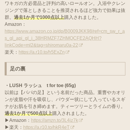
ワキガの方必需品と評判の高いロールオン。入浴中クレン
ジングで落としきることを推奨されるほど強力で効果は抜
群。
過去1か月で1000点以上
購入されました。
Amazon：
https://www.amazon.co.jp/dp/B0009JKK98/ref=cm_sw_r_a
s_gl_api_gl_i_38HRMZF7ZHMQCFE2AQHH?
linkCode=ml2&tag=shiromaru0a-22
楽天：
https://a.r10.to/h5ExZn
足の裏
・LUSH ラッシュ t for toe
(65g)
以前は【パパの足】という名前だった商品。重曹やカオリ
ンが皮脂や汗を吸収し、パウダー状にして入っているスギ
ナがお肌を引き締めます。ティーツリーとライムの香り。
過去1か月で500点以上
購入されました。
▶Amazon：
https://amzn.to/3L4jz7k
▶楽天：
https://a.r10.to/hkR4eT