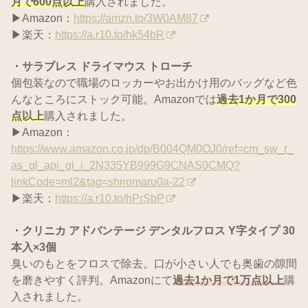
月で600点以上
購入されました。
▶Amazon：
https://amzn.to/3W0AM87
▶楽天：
https://a.r10.to/hk54bR
・サラブレス ドライマウス トローチ
個包装なので職場のロッカーやお出かけ用のバッグなど色
んなところにストック可能。Amazonでは
過去1か月で300
点以上
購入されました。
▶Amazon：
https://www.amazon.co.jp/dp/B004QM0OJ0/ref=cm_sw_r_
as_gl_api_gl_i_2N335YB999G9CNAS0CMQ?
linkCode=ml2&tag=shiromaru0a-22
▶楽天：
https://a.r10.to/hPrSbP
・クリニカ アドバンテージ デンタルフロス Y字タイプ 30
本入×3個
臭いのもとをフロスで除去。口が小さい人でも奥歯の隙間
を磨きやすく評判。Amazonにて
過去1か月で1万点以上
購
入されました。