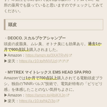
所の薬局でも扱っていると思いますのでチェックしてみて
ください。
頭皮
・
DEOCO. スカルプケアシャンプー
頭皮の皮脂臭、ムレ臭、オトナ臭にも効果あり。
過去1か
月で900点以上
購入されました。
▶Amazon：
https://amzn.to/3XATRyN
▶楽天：
https://a.r10.to/hNVUzI
・MYTREX マイトレックス EMS HEAD SPA PRO
Amazonでは
1か月で700点以上
購入されてる電動頭皮ブラ
シ。独自の”NNRパルス”技術で、電気針特有の「ピリピリ
感」を体感したことのない気持ちよさに。
▶Amazon：
https://amzn.to/4biKXJn
▶楽天：
https://a.r10.to/hkZj3o