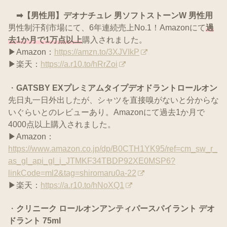
➡【男性用】デオナチュレ 男ソフトストーンW 男性用
男性制汗剤市場にて、6年連続売上No.1！Amazonにて
過
去1か月で1万点以上
購入されました。
▶Amazon：
https://amzn.to/3XJVIkP
▶楽天：
https://a.r10.to/hRrZoi
・
GATSBY EXプレミアムタイプデオドラントロールオン
先日丸一日外出したが、シャツを直接嗅がないと分からな
いぐらいとのレビューあり。Amazonにて過去1か月で
4000点以上購入されました。
▶Amazon：
https://www.amazon.co.jp/dp/B0CTH1YK95/ref=cm_sw_r_
as_gl_api_gl_i_JTMKF34TBDP92XE0MSP6?
linkCode=ml2&tag=shiromaru0a-22
▶楽天：
https://a.r10.to/hNoXQ1
・
クリニーク ロールオンアンティパースパイラント デオ
ドラント 75ml