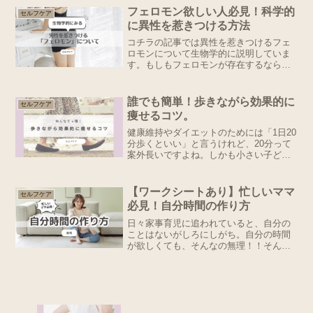
痛の負担を軽減すべく、対策をお伝えし
フェロモン欲しい人必見！科学的
セルフケア
ます。育児中における６つ...
に異性を惹きつける方法
コチラの記事では異性を惹きつけるフェ
ロモンについて生物学的に説明していま
す。もしもフェロモンが存在するなら増
やせる方法があるのか、
誰でも簡単！歩きながら効果的に
セルフケア
痩せるコツ。
健康維持やダイエットのためには「1日20
分歩くといい」と言うけれど、20分って
案外長いですよね。しかも小さい子ども
を連れていると尚のこと難しい。そんな
あなたにちょっとした工夫で歩きながら
痩せるコツをお伝えします！そもそも、
【ワークシートあり】忙しいママ
セルフケア
なぜウォーキングは...
必見！自分時間の作り方
日々家事育児に追われていると、自分の
ことはないがしろにしがち。自分の時間
が欲しくても、そんなの無理！！そんな
方に読んでいただきたい、【自分の時間
の作り方】「あ！その発想はなかっ
た！」という、ちょっとしたコツひとつ
で、効率よくすすめられ、余っ...