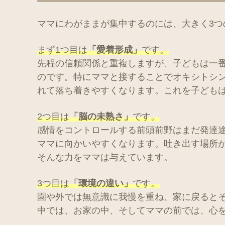
ママにわがままが集中するのには、大きく3つ
まず
1
つ目は
「愛着形成」
です。
先程の信頼関係と重複しますが、子どもは一
のです。特にママと接することでオキシトシ
れて落ち着きやすくなります。これを子ども
2
つ目は
「脳の未熟さ」
です。
感情をコントロールする前頭前野はまだ発達
ママに向かいやすくなります。吐き出す場所
そんな力をママは与えています。
3
つ目は
「環境の違い」
です。
園や外では無意識に我慢を重ね、家に戻ると
中では、お家の中、そしてママの前では、心