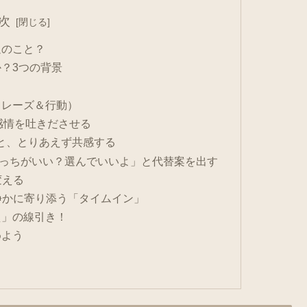
次
通のこと？
？3つの背景
フレーズ＆行動）
感情を吐きださせる
と、とりあえず共感する
どっちがいい？選んでいいよ」と代替案を出す
変える
静かに寄り添う「タイムイン」
え」の線引き！
めよう