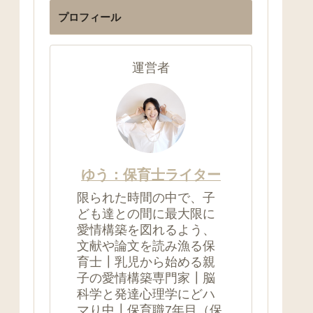
プロフィール
運営者
ゆう：保育士ライター
限られた時間の中で、子
ども達との間に最大限に
愛情構築を図れるよう、
文献や論文を読み漁る保
育士┃乳児から始める親
子の愛情構築専門家┃脳
科学と発達心理学にどハ
マり中┃保育職7年目（保