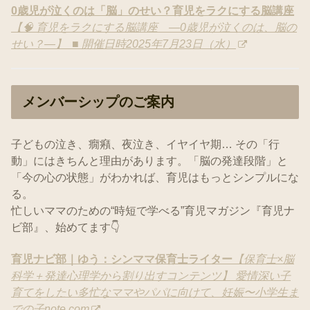
0歳児が泣くのは「脳」のせい？育児をラクにする脳講座
【🧠 育児をラクにする脳講座 ―0歳児が泣くのは、脳の
せい？―】 ■ 開催日時2025年7月23日（水）
メンバーシップのご案内
子どもの泣き、癇癪、夜泣き、イヤイヤ期… その「行
動」にはきちんと理由があります。「脳の発達段階」と
「今の心の状態」がわかれば、育児はもっとシンプルにな
る。
忙しいママのための“時短で学べる”育児マガジン『育児ナ
ビ部』、始めてます👇
育児ナビ部｜ゆう：シンママ保育士ライター
【保育士×脳
科学＋発達心理学から割り出すコンテンツ】 愛情深い子
育てをしたい多忙なママやパパに向けて、妊娠〜小学生ま
での子
note.com