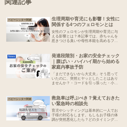
関連記事
生理周期や育児にも影響！女性に
ベビーシッター関連
関係する4つのフェロモンとは
女性のフェロモンが生理周期や育児に与
える影響とは？本記事では、赤ちゃんを
惹きつける臭いや母性本能を高めるフェ
ロモンの科学的な仕組みを解説。育児の
不安を和らげ、赤ちゃんとの絆を深める
ヒントが見つかります！
発達段階別・お家の安全チェック
News
｜腹ばい・ハイハイ期から始める
家庭内事故予防
「まだできないから大丈夫」そう思って
いたのに、突然ヒヤッとしたことはあり
ませんか？・コードを引っ張った・小さ
なゴミを口に入れた・不安定なテーブル
につかまろうとした赤ちゃんは「今から
これ、口に入れてみるよ！」なんて言い
救急車は呼ぶべき？覚えておきた
ベビーシッター関連
ません。昨日できなかった...
い緊急時の相談先
育児やシッティングは基本的に一人でお
子様の対応をします。もしもお子様の体
調が突然悪化したら？どのタイミングで
救急車を呼べばいい？突然見舞われるト