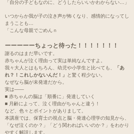
「自分の子どもなのに、どうしたらいいかわからない…」
いつからか我が子の泣き声が怖くなり、感情的になってし
まうことも…
「こんな母親でごめんｎ
ーーーーーちょっと待った！！！！！！！
謝るのはまだ早いです。
赤ちゃんが泣く理由って実は単純なんですよ。
我々大人とはもちろん、幼児や小学生と比べても、
「あ
れ？！これしかないんだ！」
と驚く程少ない。
なぜなら脳が未発達だから。
実は――
■ 赤ちゃんの脳は「順番に」発達していく
■ 月齢によって、泣く理由がちゃんと違う！
など、色々とポイントがありまして。
本講座では、保育士の視点と脳・発達心理学の知見から、
「なぜ泣くのか？」「どう関わればいいのか？」をわかり
やすく解説します。