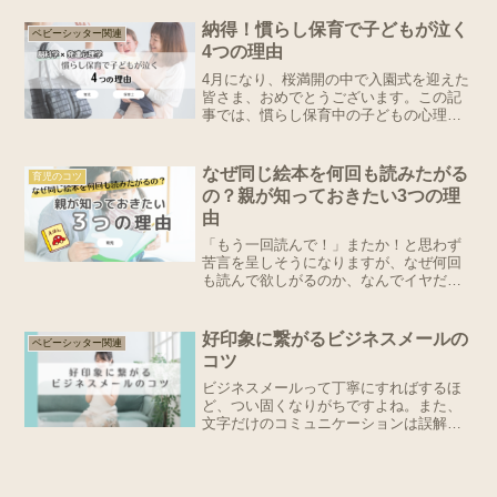
ラブル、相談する相手がいないと冷静に
対応するのは難しく、不安に襲われます
納得！慣らし保育で子どもが泣く
ベビーシッター関連
よね。そんな時に覚えて欲...
4つの理由
4月になり、桜満開の中で入園式を迎えた
皆さま、おめでとうございます。この記
事では、慣らし保育中の子どもの心理状
態と、親としてしてあげられる３つのこ
とについて紹介します。・慣らし保育で
泣く子どもの姿を温かく見守られるよう
なぜ同じ絵本を何回も読みたがる
育児のコツ
になる ・泣く理由が腑に落ちる ・慣
の？親が知っておきたい3つの理
らし保育期間が少し楽しみになる
由
「もう一回読んで！」またか！と思わず
苦言を呈しそうになりますが、なぜ何回
も読んで欲しがるのか、なんでイヤだと
思ってしまうのか。親子に起こる変化に
ついて脳科学・心理学の視点から解説し
ます。子育て中の親に向けた実践的な対
好印象に繋がるビジネスメールの
ベビーシッター関連
処法も紹介します。
コツ
ビジネスメールって丁寧にすればするほ
ど、つい固くなりがちですよね。また、
文字だけのコミュニケーションは誤解が
生じやすく、言葉遣いで印象を左右しま
す。普段のメールとは異なり、絵文字な
ども使えないので感情がなかなか伝わり
ませんが、ちょっとしたコ...