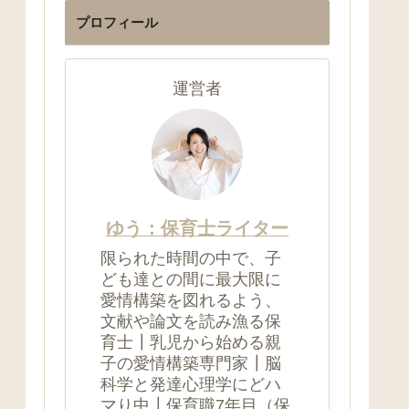
プロフィール
運営者
ゆう：保育士ライター
限られた時間の中で、子
ども達との間に最大限に
愛情構築を図れるよう、
文献や論文を読み漁る保
育士┃乳児から始める親
子の愛情構築専門家┃脳
科学と発達心理学にどハ
マり中┃保育職7年目（保